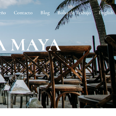
eño
Contacto
Blog
Bolsa de Trabajo
English
A MAYA