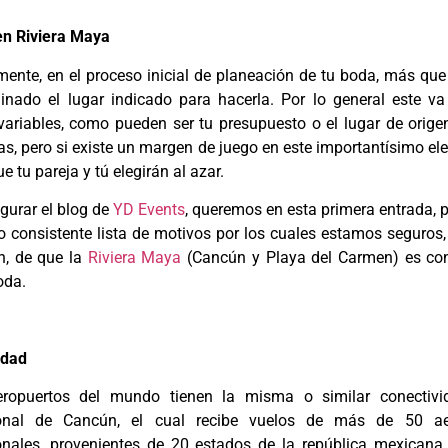
en Riviera Maya
ente, en el proceso inicial de planeación de tu boda, más qu
inado el lugar indicado para hacerla. Por lo general este 
variables, como pueden ser tu presupuesto o el lugar de origen
as, pero si existe un margen de juego en este importantísimo e
e tu pareja y tú elegirán al azar.
gurar el blog de
YD Events
, queremos en esta primera entrada, 
o consistente lista de motivos por los cuales estamos seguros,
n, de que la
Riviera Maya
(Cancún y Playa del Carmen) es con 
oda.
idad
ropuertos del mundo tienen la misma o similar conectivi
ional de Cancún, el cual recibe vuelos de más de 50 ae
ionales, provenientes de 20 estados de la república mexicana