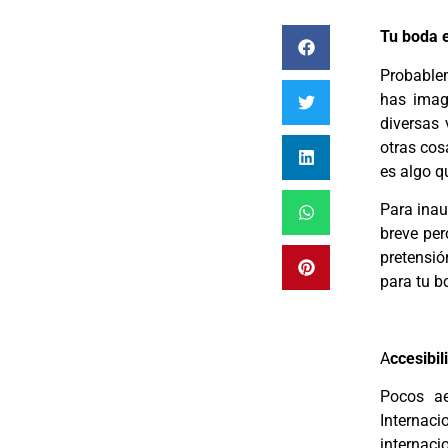
Tu boda 
Probablem
has imag
diversas 
otras cos
es algo qu
Para inau
breve per
pretensió
para tu b
A
ccesibil
Pocos ae
Internac
internac