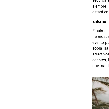
seguros 
siempre l
estará en
Entorno
Finalment
hermosas
evento pa
sobra sa
atractivo
cenotes, 
que mante