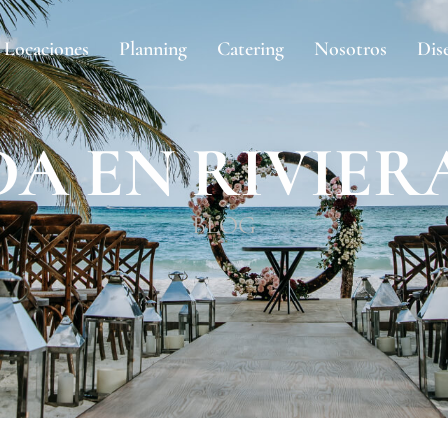
Locaciones
Planning
Catering
Nosotros
Dis
DA EN RIVIER
BLOG