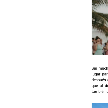
Sin much
lugar pa
después 
que al d
también d