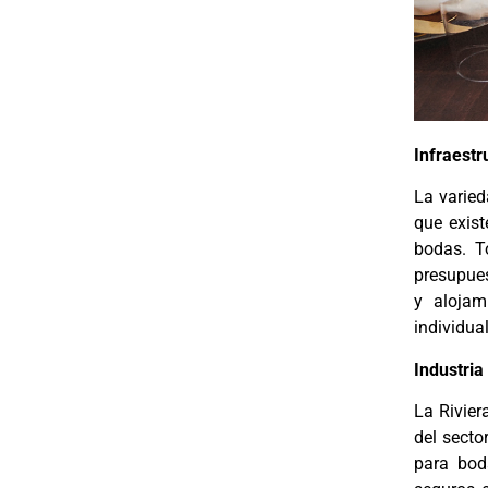
Infraestr
La varied
que exist
bodas. T
presupues
y alojam
individua
Industria
La Rivie
del secto
para bod